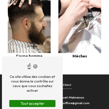
Mèches
Coupe homme
Ce site utilise des cookies et
vous donne le contrôle sur
ceux que vous souhaitez
Nathalie B.Coiffure
activer
5 Av. Albert 1er, 92500 Rueil-Malmaison
Tout accepter
01 47 51 20 83
nathaliebcoiffure@gmail.com