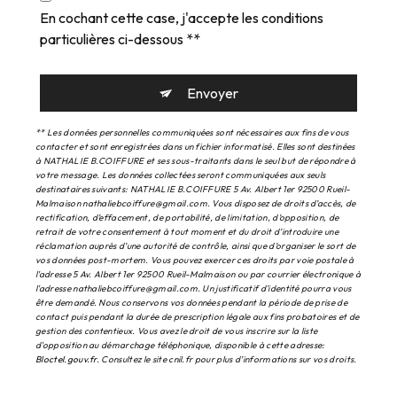
En cochant cette case, j'accepte les conditions
particulières ci-dessous **
Envoyer
** Les données personnelles communiquées sont nécessaires aux fins de vous
contacter et sont enregistrées dans un fichier informatisé. Elles sont destinées
à NATHALIE B.COIFFURE et ses sous-traitants dans le seul but de répondre à
votre message. Les données collectées seront communiquées aux seuls
destinataires suivants: NATHALIE B.COIFFURE 5 Av. Albert 1er 92500 Rueil-
Malmaison nathaliebcoiffure@gmail.com. Vous disposez de droits d’accès, de
rectification, d’effacement, de portabilité, de limitation, d’opposition, de
retrait de votre consentement à tout moment et du droit d’introduire une
réclamation auprès d’une autorité de contrôle, ainsi que d’organiser le sort de
vos données post-mortem. Vous pouvez exercer ces droits par voie postale à
l'adresse 5 Av. Albert 1er 92500 Rueil-Malmaison ou par courrier électronique à
l'adresse nathaliebcoiffure@gmail.com. Un justificatif d'identité pourra vous
être demandé. Nous conservons vos données pendant la période de prise de
contact puis pendant la durée de prescription légale aux fins probatoires et de
gestion des contentieux. Vous avez le droit de vous inscrire sur la liste
d'opposition au démarchage téléphonique, disponible à cette adresse:
Bloctel.gouv.fr
. Consultez le site cnil.fr pour plus d’informations sur vos droits.