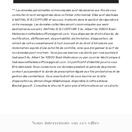
** Les données personnelles communiquées sont nécessaires aux fins de vous
contacter et sont enregistrées dans un fichier informatisé. Elles sont destinées
à NATHALIE B.COIFFURE et ses sous-traitants dans le seul but de répondre à
votre message. Les données collectées seront communiquées aux seuls
destinataires suivants: NATHALIE B.COIFFURE 5 Av. Albert 1er 92500 Rueil-
Malmaison nathaliebcoiffure@gmail.com. Vous disposez de droits d’accès, de
rectification, d’effacement, de portabilité, de limitation, d’opposition, de
retrait de votre consentement à tout moment et du droit d’introduire une
réclamation auprès d’une autorité de contrôle, ainsi que d’organiser le sort de
vos données post-mortem. Vous pouvez exercer ces droits par voie postale à
l'adresse 5 Av. Albert 1er 92500 Rueil-Malmaison ou par courrier électronique à
l'adresse nathaliebcoiffure@gmail.com. Un justificatif d'identité pourra vous
être demandé. Nous conservons vos données pendant la période de prise de
contact puis pendant la durée de prescription légale aux fins probatoires et de
gestion des contentieux. Vous avez le droit de vous inscrire sur la liste
d'opposition au démarchage téléphonique, disponible à cette adresse:
Bloctel.gouv.fr
. Consultez le site cnil.fr pour plus d’informations sur vos droits.
Nous intervenons sur ces villes