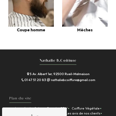
Mèches
Coupe homme
Nathalie B.Coiffure
5 Av. Albert 1er, 92500 Rueil-Malmaison
01 47 51 20 83
nathaliebcoiffure@gmail.com
Plan du site
Accueil
Le Salon
Prendre RDV
Coiffure Végétale
Nos services
Charte qualités
Les avis de nos clients