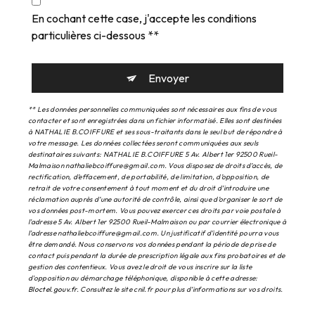
En cochant cette case, j'accepte les conditions
particulières ci-dessous **
Envoyer
** Les données personnelles communiquées sont nécessaires aux fins de vous
contacter et sont enregistrées dans un fichier informatisé. Elles sont destinées
à NATHALIE B.COIFFURE et ses sous-traitants dans le seul but de répondre à
votre message. Les données collectées seront communiquées aux seuls
destinataires suivants: NATHALIE B.COIFFURE 5 Av. Albert 1er 92500 Rueil-
Malmaison nathaliebcoiffure@gmail.com. Vous disposez de droits d’accès, de
rectification, d’effacement, de portabilité, de limitation, d’opposition, de
retrait de votre consentement à tout moment et du droit d’introduire une
réclamation auprès d’une autorité de contrôle, ainsi que d’organiser le sort de
vos données post-mortem. Vous pouvez exercer ces droits par voie postale à
l'adresse 5 Av. Albert 1er 92500 Rueil-Malmaison ou par courrier électronique à
l'adresse nathaliebcoiffure@gmail.com. Un justificatif d'identité pourra vous
être demandé. Nous conservons vos données pendant la période de prise de
contact puis pendant la durée de prescription légale aux fins probatoires et de
gestion des contentieux. Vous avez le droit de vous inscrire sur la liste
d'opposition au démarchage téléphonique, disponible à cette adresse:
Bloctel.gouv.fr
. Consultez le site cnil.fr pour plus d’informations sur vos droits.